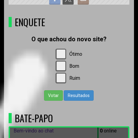
ENQUETE
O que achou do novo site?
Ótimo
Bom
Ruim
Votar
Resultados
BATE-PAPO
Bem-vindo ao chat
0
online